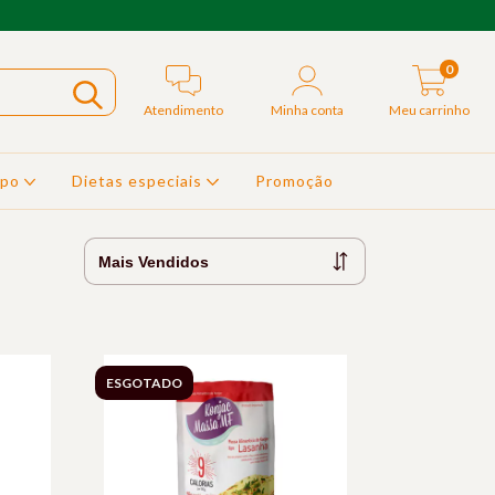
0
Atendimento
Minha conta
Meu carrinho
rpo
Dietas especiais
Promoção
ESGOTADO