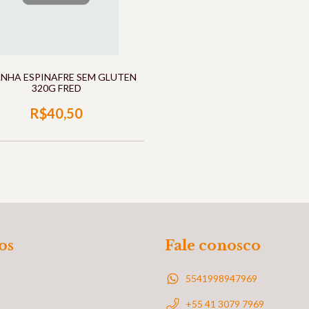
NHA ESPINAFRE SEM GLUTEN
320G FRED
R$40,50
os
Fale conosco
5541998947969
+55 41 3079 7969