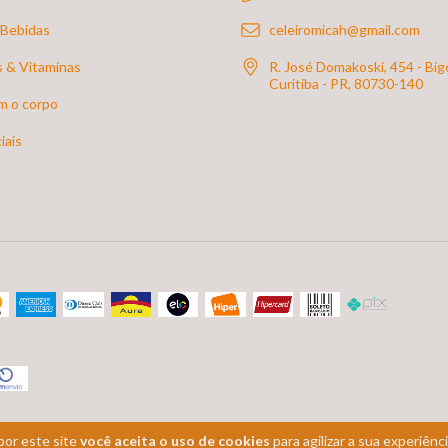
 Bebidas
celeiromicah@gmail.com
 & Vitaminas
R. José Domakoski, 454 - Bigo
Curitiba - PR, 80730-140
m o corpo
iais
por este site
você aceita o uso de cookies
para agilizar a sua experiênc