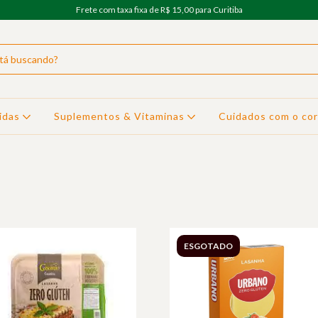
Frete com taxa fixa de R$ 15,00 para Curitiba
idas
Suplementos & Vitaminas
Cuidados com o co
ESGOTADO