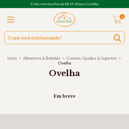
Frete com taxa fixa de R$ 15,00 para Curitiba
0
Início
>
Alimentos & Bebidas
>
Cremes, Queijos & Iogurtes
>
Ovelha
Ovelha
Em breve