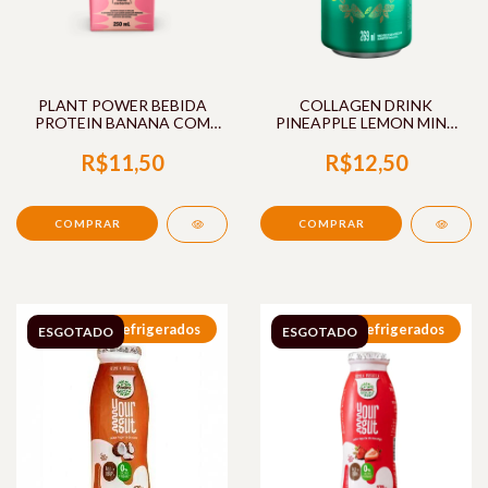
PLANT POWER BEBIDA
COLLAGEN DRINK
PROTEIN BANANA COM
PINEAPPLE LEMON MINT
MORANGO 250ML A TAL
269ML NUTRIFY
DA CASTANHA
R$11,50
R$12,50
Refrigerados
Refrigerados
ESGOTADO
ESGOTADO