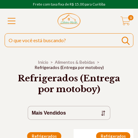
Frete com taxa fixa de R$ 15,00 para Curitiba
0
Início
>
Alimentos & Bebidas
>
Refrigerados (Entrega por motoboy)
Refrigerados (Entrega
por motoboy)
Refrigerados
Refrigerados