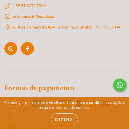
+55 41 3079 7969
celeiromicah@gmail.com
R. José Domakoski, 454 - Bigorrilho, Curitiba - PR, 80730-140
Formas de pagamento
Ao navegar por este site
você aceita o uso de cookies
para agilizar
a sua experiência de compra.
ENTENDI
Meios de envio