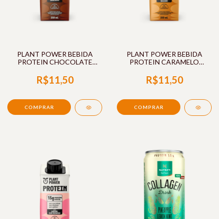
PLANT POWER BEBIDA
PLANT POWER BEBIDA
PROTEIN CHOCOLATE
PROTEIN CARAMELO
250ML A TAL DA
SALGADO 250ML A TAL DA
CASTANHA
CASTANHA
R$11,50
R$11,50