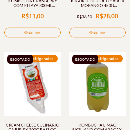
KOMBUCHA CRANBERRY
IOGURTE DE COCO SABOR
COM PITAYA 300ML
MORANGO 450G
BIOZEN
PLANTAIA
R$11,00
R$28,00
R$36,50
ESPIAR
ESPIAR
Refrigerados
Refrigerados
ESGOTADO
ESGOTADO
CREAM CHEESE CULINARIO
KOMBUCHA LIMAO
CAJUPIRY 200G BASI.CO
SICILIANO COM ABACAXI