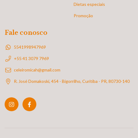
Dietas especiais
Promoção
Fale conosco
5541998947969
+55 41 3079 7969
celeiromicah@gmail.com
R. José Domakoski, 454 - Bigorrilho, Curitiba - PR, 80730-140