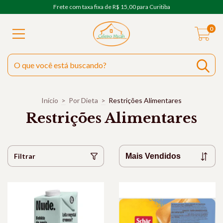
Frete com taxa fixa de R$ 15,00 para Curitiba
0
Início
>
Por Dieta
>
Restrições Alimentares
Restrições Alimentares
Filtrar